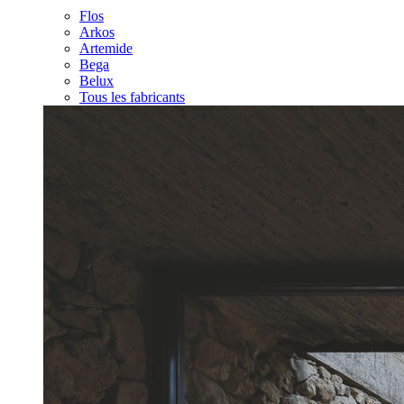
Flos
Arkos
Artemide
Bega
Belux
Tous les fabricants