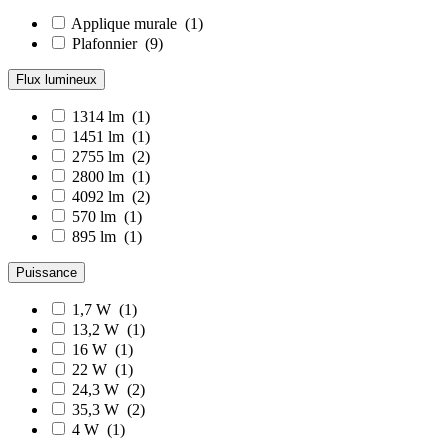
Applique murale
(1)
Plafonnier
(9)
Flux lumineux
1314 lm
(1)
1451 lm
(1)
2755 lm
(2)
2800 lm
(1)
4092 lm
(2)
570 lm
(1)
895 lm
(1)
Puissance
1,7 W
(1)
13,2 W
(1)
16 W
(1)
22 W
(1)
24,3 W
(2)
35,3 W
(2)
4 W
(1)