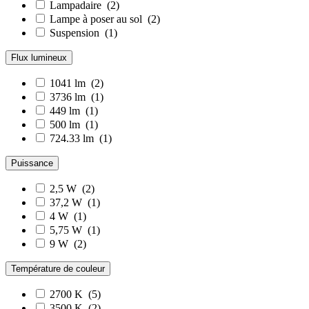
Lampadaire
(2)
Lampe à poser au sol
(2)
Suspension
(1)
Flux lumineux
1041 lm
(2)
3736 lm
(1)
449 lm
(1)
500 lm
(1)
724.33 lm
(1)
Puissance
2,5 W
(2)
37,2 W
(1)
4 W
(1)
5,75 W
(1)
9 W
(2)
Température de couleur
2700 K
(5)
3500 K
(2)