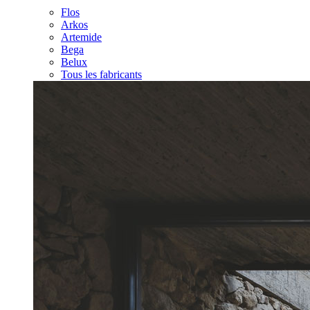
Flos
Arkos
Artemide
Bega
Belux
Tous les fabricants