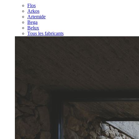
Flos
Arkos
Artemide
Bega
Belux
Tous les fabricants