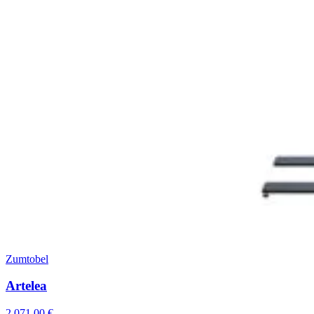
Zumtobel
Artelea
2 071,00
€