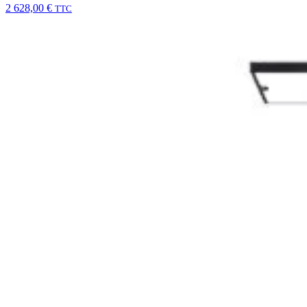
2 628,00
€
TTC