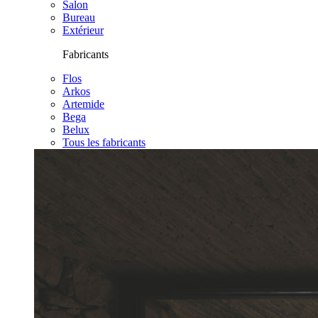
Salon
Bureau
Extérieur
Fabricants
Flos
Arkos
Artemide
Bega
Belux
Tous les fabricants